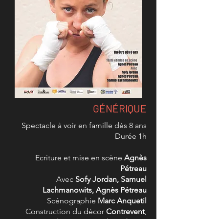
GÉNÉRIQUE
Spectacle à voir en famille dès 8 ans
Durée 1h
Ecriture et mise en scène
Agnès
Pétreau
Avec
Sofy Jordan, Samuel
Lachmanowits, Agnès Pétreau
Scénographie
Marc Anquetil
Construction du décor
Contrevent
,